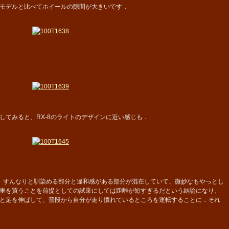
モデルと比べてホイールの隙間が大きいです．
てみると、RX-8のライトのデザインに近い感じも．
、すんなりと馴染める部分と違和感がある部分が混在していて、微妙なもやっとし
車を買うことを前提としての試乗にしては距離が短すぎるだという結論になり、
と足を伸ばして、普段から自分が走り慣れているところを運転することに．それ