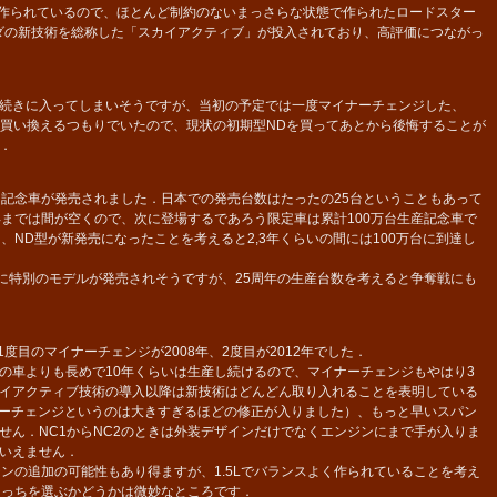
スで作られているので、ほとんど制約のないまっさらな状態で作られたロードスター
ダの新技術を総称した「スカイアクティブ」が投入されており、高評価につながっ
続きに入ってしまいそうですが、当初の予定では一度マイナーチェンジした、
ら買い換えるつもりでいたので、現状の初期型NDを買ってあとから後悔することが
．
記念車が発売されました．日本での発売台数はたったの25台ということもあって
年までは間が空くので、次に登場するであろう限定車は累計100万台生産記念車で
、ND型が新発売になったことを考えると2,3年くらいの間には100万台に到達し
に特別のモデルが発売されそうですが、25周年の生産台数を考えると争奪戦にも
度目のマイナーチェンジが2008年、2度目が2012年でした．
車よりも長めで10年くらいは生産し続けるので、マイナーチェンジもやはり3
イアクティブ技術の導入以降は新技術はどんどん取り入れることを表明している
イナーチェンジというのは大きすぎるほどの修正が入りました）、もっと早いスパン
せん．NC1からNC2のときは外装デザインだけでなくエンジンにまで手が入りま
いえません．
ンの追加の可能性もあり得ますが、1.5Lでバランスよく作られていることを考え
そっちを選ぶかどうかは微妙なところです．