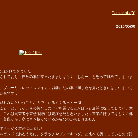
Comments (0)
2015/05/30
に出かけてきました．
されており、自分の車に乗ったまましばらく「おおー」と思って眺めてしまいま
、ブルーリフレックスマイカ．以前に他の車で同じ色を見たときには、いまいち
い色です．
取れないということなので、かるくぐるっと一周．
こと．というか、何の気なしにドアを開けるとがばっと全開になってしまい、意
、これは同乗者を乗せる際には要注意だと思いました．営業のほうではとくに他
．普段から丁寧に車を扱っているからなのかもしれません．
てさっそく道路に出ました．
ルガン式であるうえに、クラッチやブレーキペダルと比べて奥まっているので踏