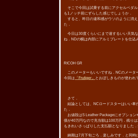
そこで今回は試乗する前にアクセルペダル
も1ノッチ前にずらした感じでしょうか．
すると、昨日の違和感がウソのように消え
た．
今日は30度くらいにまで達するいい天気な
ね．NDの幌は内部にアルミプレートを仕込
RICOH GR
このメーターもいいですね．NCのメータ
今回は
「Frutiger」
とおぼしきものが使われ
さて．
結論としては、NCロードスターはいい車だ
た．
お値段はS Leather Packageにオ
債が40万円なので充当額は100万円．残りは
もきれいさっぱりした支払額となりました．
納期は7月下旬ごろ．楽しみです．と同時に