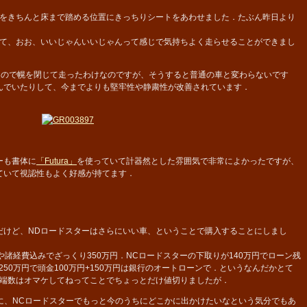
をきちんと床まで踏める位置にきっちりシートをあわせました．たぶん昨日より
て、おお、いいじゃんいいじゃんって感じで気持ちよく走らせることができまし
ので幌を閉じて走ったわけなのですが、そうすると普通の車と変わらないです
んでいたりして、今までよりも堅牢性や静粛性が改善されています．
ーも書体に
「Futura」
を使っていて計器然とした雰囲気で非常によかったですが、
ていて視認性もよく好感が持てます．
けど、NDロードスターはさらにいい車、ということで購入することにしまし
プションや諸経費込みでざっくり350万円．NCロードスターの下取りが140万円でローン残
250万円で頭金100万円+150万円は銀行のオートローンで．というなんだかとて
端数はオマケしてねってことでちょっとだけ値切りましたが．
、NCロードスターでもっと今のうちにどこかに出かけたいなという気分でもあ