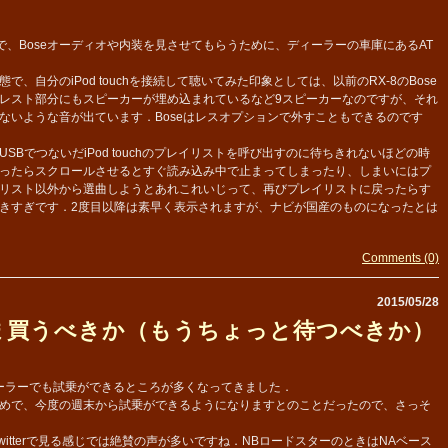
geなので、Boseオーディオや内装を見させてもらうために、ディーラーの車庫にあるAT
自分のiPod touchを接続して聴いてみた印象としては、以前のRX-8のBose
レスト部分にもスピーカーが埋め込まれているなど9スピーカーなのですが、それ
ないような音が出ています．Boseはレスオプションで外すこともできるのです
BでつないだiPod touchのプレイリストを呼び出すのに待ちきれないほどの時
ったらスクロールさせるとすぐ読み込み中で止まってしまったり、しまいにはプ
リスト以外から選曲しようとあれこれいじって、再びプレイリストに戻ったらす
きすぎです．2度目以降は素早く表示されますが、ナビが国産のものになったとは
Comments (0)
2015/05/28
ま買うべきか（もうちょっと待つべきか）
ーラーでも試乗ができるところが多くなってきました．
めで、今度の週末から試乗ができるようになりますとのことだったので、さっそ
itterで見る感じでは絶賛の声が多いですね．NBロードスターのときはNAベース