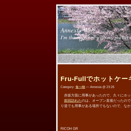
Annexia Web
I'm the operator with my pocket 
Fru-Fullでホットケー
Category:
食べ物
— Annexia @ 23:26
赤坂方面に用事があったので、久々にホッ
前回訪れた
のは、オープン直後だったので
り道でも用事がある場所でもないので、なか
RICOH GR