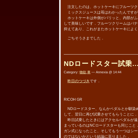
注文したのは、ホットケーキにフルーツク
ミックスジュースは苺はわかったんですが
ホットケーキは外側がパリッと、内部がふ
して美味しいです．フルーツクリームはバナ
抑えてあり、これがまたホットケーキによく
ごちそうさまでした．
NDロードスター試乗
Category:
物欲
,
車
— Annexia @ 14:44
昨日のつづき
です．
RICOH GR
NDロードスター、なんかペダルとか馴染
して、翌日に再び試乗させてもらうことに．
昨日試乗したときにはアクセルペダルが遠
まっているのはNCロードスターも同じこと
ガン式になったこと、そしてもう一つはシー
のではないかという結論に至りました．