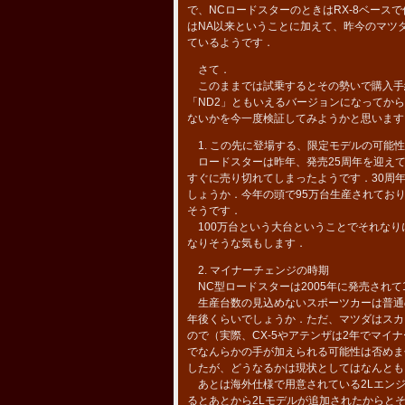
で、NCロードスターのときはRX-8ベー
はNA以来ということに加えて、昨今のマツ
ているようです．
さて．
このままでは試乗するとその勢いで購入手
「ND2」ともいえるバージョンになってか
ないかを今一度検証してみようかと思います
1. この先に登場する、限定モデルの可能性
ロードスターは昨年、発売25周年を迎えて
すぐに売り切れてしまったようです．30周
しょうか．今年の頭で95万台生産されており
そうです．
100万台という大台ということでそれなり
なりそうな気もします．
2. マイナーチェンジの時期
NC型ロードスターは2005年に発売されて1
生産台数の見込めないスポーツカーは普通の
年後くらいでしょうか．ただ、マツダはスカ
ので（実際、CX-5やアテンザは2年でマ
でなんらかの手が加えられる可能性は否めま
したが、どうなるかは現状としてはなんとも
あとは海外仕様で用意されている2Lエンジ
るとあとから2Lモデルが追加されたからと