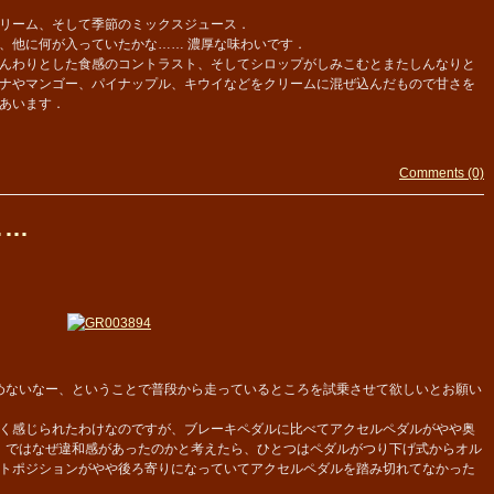
リーム、そして季節のミックスジュース．
、他に何が入っていたかな…… 濃厚な味わいです．
んわりとした食感のコントラスト、そしてシロップがしみこむとまたしんなりと
ナやマンゴー、パイナップル、キウイなどをクリームに混ぜ込んだもので甘さを
あいます．
Comments (0)
……
めないなー、ということで普段から走っているところを試乗させて欲しいとお願い
く感じられたわけなのですが、ブレーキペダルに比べてアクセルペダルがやや奥
．ではなぜ違和感があったのかと考えたら、ひとつはペダルがつり下げ式からオル
トポジションがやや後ろ寄りになっていてアクセルペダルを踏み切れてなかった