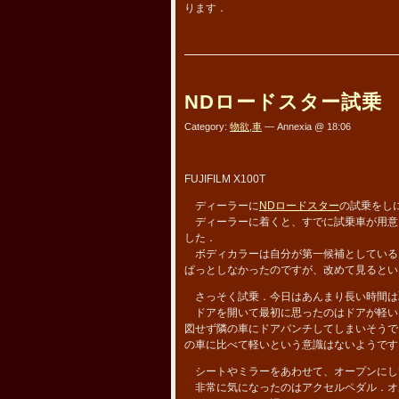
ります．
NDロードスター試乗
Category:
物欲
,
車
— Annexia @ 18:06
FUJIFILM X100T
ディーラーに
NDロードスター
の試乗をし
ディーラーに着くと、すでに試乗車が用意
した．
ボディカラーは自分が第一候補としている
ぱっとしなかったのですが、改めて見るとい
さっそく試乗．今日はあんまり長い時間は
ドアを開いて最初に思ったのはドアが軽い
図せず隣の車にドアパンチしてしまいそうで
の車に比べて軽いという意識はないようです
シートやミラーをあわせて、オープンにし
非常に気になったのはアクセルペダル．オ