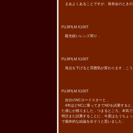
まあよくあることですが、発表会のときの
FUJIFILM X100T
眼光鋭いレンズ周り．
FUJIFILM X100T
視点を下げると雰囲気が変わります．こうし
FUJIFILM X100T
自分のNCロードスターと．
4年ほどNCに乗ってきてNDを試乗すると
た感じが残りました．つまるところ、本気で
明日また試乗することに．今度はもうちょっ
で最終的な結論を出そうと思いました．