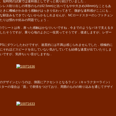
、短時間の試乗では違和感としてずっと残り続けていました．
ス削り出しの球形のもの(42.5mm)と比べてもやや大きめ(48mm)なこともあ
ときに機械がかみ合う感触がはっきり伝わってきて、微妙な違和感がここにも．
な馴染みもできていないからかもしれませんが、NCロードスターのシフトチェン
たりは慣れや好みの問題でしょう．
kageなのでシートは布．座った感触はかなりいいですね．今までのようなバネで支えるタ
したそうですが、乗り心地のよさに一役買ってそうです．後述しますが、レザー
、131PSにダウンしたわけですが、速度的には不満は感じられませんでした．積極的に
にそれほどスピードを出していない気がしていても結構な速度が出ていたりしま
いですが、気持ちいい音がしますね．
のデザインというのは、側面にアクセントとなるライン（キャラクターライン）
スターの場合は「面」で表情をつけており、周囲のものの映り込みを通じてデザイ