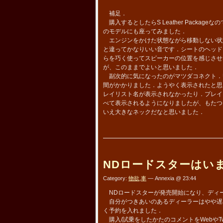
補足．
購入するとしたらS Leather Packa
のモデルにも座ってみました．
エンジンをかけた状態ながら移動しない状態で、
と違ってかなりいい音です．シートのヘッド
らを巧く使ってスピーカーの位置を感じさせ
が、このままでよいと思いました．
副次的に気になったのがマツダコネクト．US
間がかかりました．ようやく表示されたと思
レイリスト名が表示されなかったり．プレイ
べて表示されるようになりましたが、もたつ
いえ大きなネックだなと思いました．
NDロードスターはい
Category:
物欲
,
車
— Annexia @ 23:44
NDロードスターが発売開始になり、ディ
自分がつきあいのあるディーラーはやや遅
く予約を入れました．
購入/試乗をしたかたのコメントをWebやTw