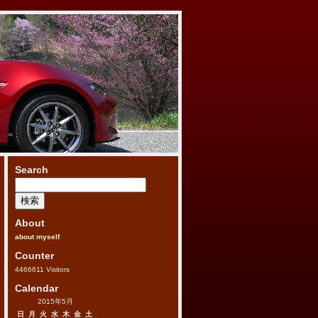
Search
検
索:
About
about myself
Counter
4466611
Visitors
Calendar
2015年5月
日
月
火
水
木
金
土