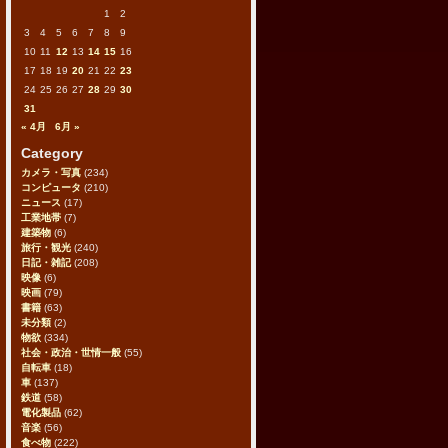
1
2
3
4
5
6
7
8
9
10
11
12
13
14
15
16
17
18
19
20
21
22
23
24
25
26
27
28
29
30
31
« 4月
6月 »
Category
カメラ・写真
(234)
コンピュータ
(210)
ニュース
(17)
工業地帯
(7)
建築物
(6)
旅行・観光
(240)
日記・雑記
(208)
映像
(6)
映画
(79)
書籍
(63)
未分類
(2)
物欲
(334)
社会・政治・世情一般
(55)
自転車
(18)
車
(137)
鉄道
(58)
電化製品
(62)
音楽
(56)
食べ物
(222)