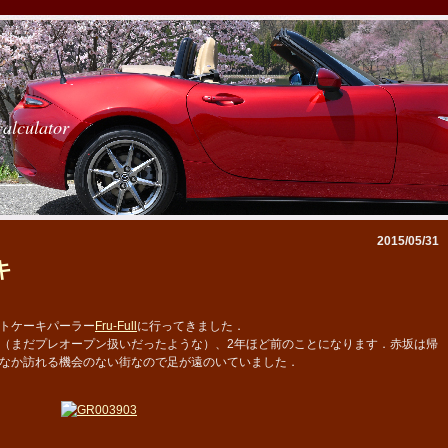
calculator
2015/05/31
キ
トケーキパーラー
Fru-Full
に行ってきました．
（まだプレオープン扱いだったような）、2年ほど前のことになります．赤坂は帰
なか訪れる機会のない街なので足が遠のいていました．