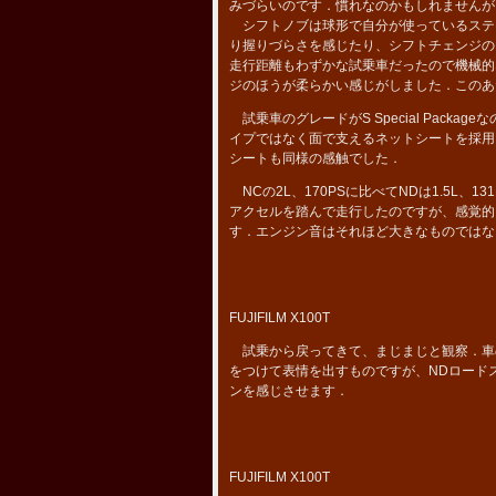
みづらいのです．慣れなのかもしれませんが
シフトノブは球形で自分が使っているステンレ
り握りづらさを感じたり、シフトチェンジの
走行距離もわずかな試乗車だったので機械的
ジのほうが柔らかい感じがしました．このあ
試乗車のグレードがS Special Pac
イプではなく面で支えるネットシートを採用
シートも同様の感触でした．
NCの2L、170PSに比べてNDは1.5L
アクセルを踏んで走行したのですが、感覚的
す．エンジン音はそれほど大きなものではな
FUJIFILM X100T
試乗から戻ってきて、まじまじと観察．車
をつけて表情を出すものですが、NDロード
ンを感じさせます．
FUJIFILM X100T