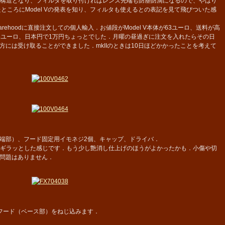
滴構造となり、フィルタを取り付ければレンズ先端も防塵防滴になるので、やはり
ところにModel Vの発表を知り、フィルタも使えるとの表記を見て飛びついた感
ehoodに直接注文しての個人輸入．お値段がModel V本体が63ユーロ、送料が高
5.03ユーロ、日本円で1万円ちょっとでした．月曜の昼過ぎに注文を入れたらその日
には受け取ることができました．mkIIのときは10日ほどかかったことを考えて
端部）、フード固定用イモネジ2個、キャップ、ドライバ．
干ギラッとした感じです．もう少し艶消し仕上げのほうがよかったかも．小傷や切
問題はありません．
フード（ベース部）をねじ込みます．