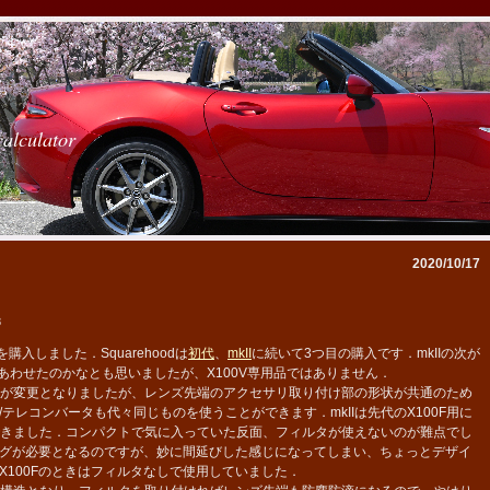
calculator
2020/10/17
8
を購入しました．Squarehoodは
初代
、
mkII
に続いて3つ目の購入です．mkIIの次が
0Vにあわせたのかなとも思いましたが、X100V専用品ではありません．
ンズが変更となりましたが、レンズ先端のアクセサリ取り付け部の形状が共通のため
テレコンバータも代々同じものを使うことができます．mkIIは先代のX100F用に
用できました．コンパクトで気に入っていた反面、フィルタが使えないのが難点でし
グが必要となるのですが、妙に間延びした感じになってしまい、ちょっとデザイ
100Fのときはフィルタなしで使用していました．