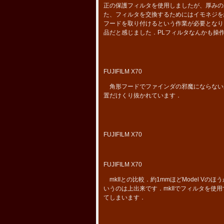
正の保護フィルタを使用しましたが、厚みの
た、フィルタを交換するためにはイモネジを
フードを取り付けるという作業が必要となり
品だと感じました．PLフィルタなんかも操
FUJIFILM X70
角形フードでファインダの邪魔にならない
置だけくり抜かれています．
FUJIFILM X70
FUJIFILM X70
mkIIとの比較．約1mmほどModel V
いうのは上出来です．mkIIでフィルタを使用
てしまいます．