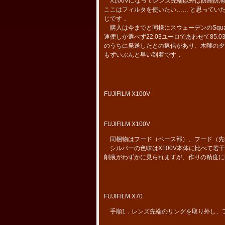
X100Vになってレンズ先端以外は防塵防
ここはフィルタを使いたい…… と思っていた
じです．
購入は今までと同様にスウェーデンのSquar
速便しか選べず22.03ユーロであわせて8
のうちに発送したとの返信があり、木曜の夕方
もずいぶんと早い到着です．
FUJIFILM X100V
FUJIFILM X100V
同梱物はフード（ベース部）、フード（先
シルバーの色味はX100V本体に比べて若
削痕がわずかに見られますが、作りの精度に
FUJIFILM X70
手順1．レンズ先端のリングを取り外し、