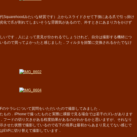
quarehoodみたいな材質です）上からスライドさせて下側にある爪で引っ掛け
劣化で爪が割れてしまいそうな雰囲気があるので、外すときにあまり力をかけず
しいです．人によって意見が分かれるでしょうけれど、自分は撮影する機材につ
いるので買ってよかったと感じました．フィルタを頻繁に交換されるかたでなけ
ときのOVFのケラレについて質問をいただいたので撮影してみました．
せたもの．iPhoneで撮ったものと実際に裸眼で見る場合では若干のズレがあります
．フードの切り欠きがある程度効果があるのがわかるかと思いますが、それなり
表示させた状態で撮影しているので右下の視界は最初からあまり見えてない感じで
はEVFに切り替えて撮影しています．