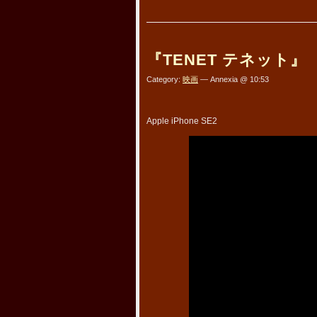
『TENET テネット』
Category:
映画
— Annexia @ 10:53
Apple iPhone SE2