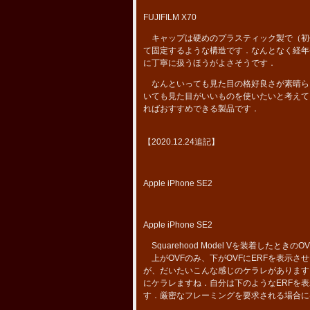
FUJIFILM X70
キャップは硬めのプラスティック製で（初代S
て固定するような構造です．なんとなく経年
に丁寧に扱うほうがよさそうです．
なんといっても見た目の格好良さが素晴ら
いても見た目がいいものを使いたいと考えて
ればおすすめできる製品です．
【2020.12.24追記】
Apple iPhone SE2
Apple iPhone SE2
Squarehood Model Vを装着した
上がOVFのみ、下がOVFにERFを表示さ
が、だいたいこんな感じのケラレがあります
にケラレますね．自分は下のようなERFを
す．厳密なフレーミングを要求される場合に