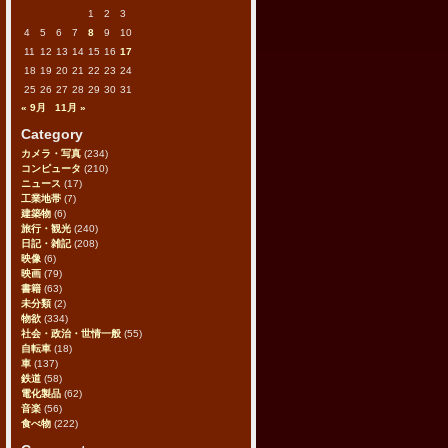
1
2
3
4
5
6
7
8
9
10
11
12
13
14
15
16
17
18
19
20
21
22
23
24
25
26
27
28
29
30
31
« 9月
11月 »
Category
カメラ・写真
(234)
コンピュータ
(210)
ニュース
(17)
工業地帯
(7)
建築物
(6)
旅行・観光
(240)
日記・雑記
(208)
映像
(6)
映画
(79)
書籍
(63)
未分類
(2)
物欲
(334)
社会・政治・世情一般
(55)
自転車
(18)
車
(137)
鉄道
(58)
電化製品
(62)
音楽
(56)
食べ物
(222)