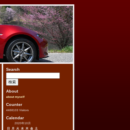
Search
検
索:
About
about myself
Counter
4468103
Visitors
Calendar
2020年10月
日
月
火
水
木
金
土