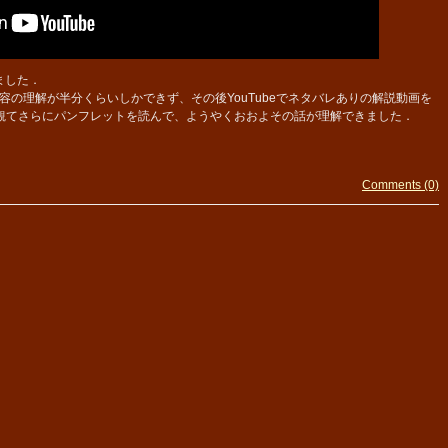
ました．
の理解が半分くらいしかできず、その後YouTubeでネタバレありの解説動画を
観てさらにパンフレットを読んで、ようやくおおよその話が理解できました．
Comments (0)