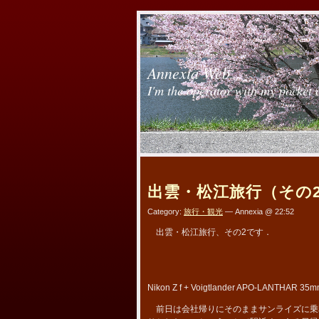
Annexia Web
I'm the operator with my pocket 
出雲・松江旅行（その
Category:
旅行・観光
— Annexia @ 22:52
出雲・松江旅行、その2です．
Nikon Z f + Voigtlander APO-LANTHAR 35mm
前日は会社帰りにそのままサンライズに乗