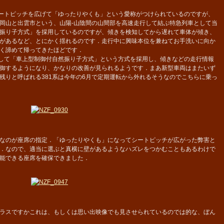
ートピッチを広げて「ゆったりやくも」という愛称がつけられているのですが、
岡山と出雲市という、山陽-山陰間の山間部を高速走行して結ぶ特急列車として当
振り子方式」を採用しているのですが、傾きを検知してから遅れて車体が傾き、
があるなど、とにかく揺れるのです．走行中に興味本位を兼ねてお手洗いに向か
く諦めて帰ってきたほどです．
して「車上型制御付自然振り子方式」という方式を採用し、傾きなどの走行情報
御するようになり、かなりの改善が見られるようです．まあ新型車両はまたいず
残りと呼ばれる381系は今年の6月で定期運転から外れるそうなのでこちらに乗っ
なのが座席の指定．「ゆったりやくも」になってシートピッチが広がった弊害と
．なので、適当に選ぶと真横に壁があるようなハズレをつかむこともあるわけで
能できる座席を確保できました．
ラスですかこれは、もしくは思い出映像でも見させられているのでは的な、ぼん