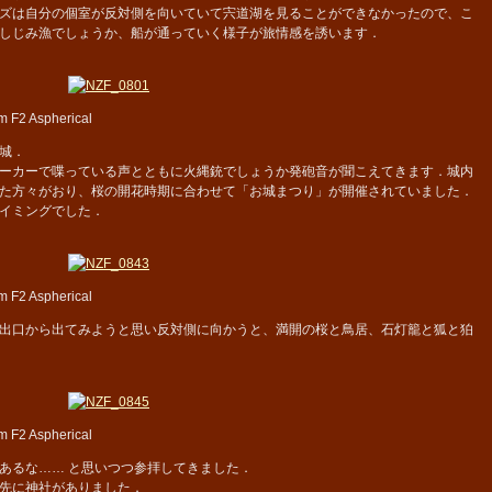
ズは自分の個室が反対側を向いていて宍道湖を見ることができなかったので、こ
しじみ漁でしょうか、船が通っていく様子が旅情感を誘います．
 F2 Aspherical
城．
ーカーで喋っている声とともに火縄銃でしょうか発砲音が聞こえてきます．城内
た方々がおり、桜の開花時期に合わせて「お城まつり」が開催されていました．
イミングでした．
 F2 Aspherical
出口から出てみようと思い反対側に向かうと、満開の桜と鳥居、石灯籠と狐と狛
 F2 Aspherical
あるな…… と思いつつ参拝してきました．
先に神社がありました．