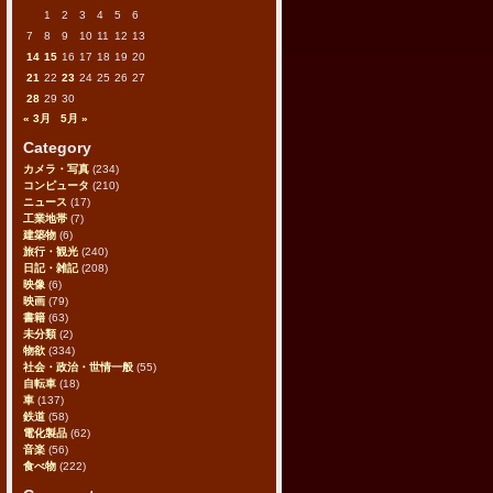
1
2
3
4
5
6
7
8
9
10
11
12
13
14
15
16
17
18
19
20
21
22
23
24
25
26
27
28
29
30
« 3月
5月 »
Category
カメラ・写真
(234)
コンピュータ
(210)
ニュース
(17)
工業地帯
(7)
建築物
(6)
旅行・観光
(240)
日記・雑記
(208)
映像
(6)
映画
(79)
書籍
(63)
未分類
(2)
物欲
(334)
社会・政治・世情一般
(55)
自転車
(18)
車
(137)
鉄道
(58)
電化製品
(62)
音楽
(56)
食べ物
(222)