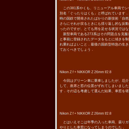
この381系やくも、リニューアル車両でシ
別名「ぐったりはくも」と呼ばれています．
時の国鉄で開発されたばかりの新技術「自然
さらにそれが戻るときにも揺り返し的な反動
ったのですが、とても用を足せる状況ではな
新型車両である273系はその問題点を克服
と事前に登録されたデータをもとに傾きを制
れ乗ればよいこと．最後の国鉄型特急の生き
ておくべきでしょう．
Nikon Z f + NIKKOR Z 26mm f/2.8
今回はグリーン車に乗車しましたが、厄介
して、座席と窓の位置がずれてしまいました
す．その辺も考慮して選んだ結果、車窓を堪
Nikon Z f + NIKKOR Z 26mm f/2.8
とはいえそこは年季の入った車両、曇りガ
やりとした車窓になってしまうのでした．