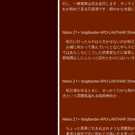
行し、一畑電車は北を走行します．サンライ
れが初めて見る宍道湖です．穏やかな水面に
Nikon Z f + Voigtlander APO-LANTHAR 35mm
松江に行ったらやはり欠かせないのが松江
お城に向かって進んでいくとなにやらスピ
ではあちこちにこうした武者姿などに仮装し
前知識なしにふらっと訪れたわりにはいいタ
Nikon Z f + Voigtlander APO-LANTHAR 35mm
松江城を出るときに、せっかくだから別の
犬という雰囲気溢れる稲荷神社が．
Nikon Z f + Voigtlander APO-LANTHAR 35mm
ちょっと異界に引き込まれそうな雰囲気が
参道は途中で左に折れて小高い丘を登った