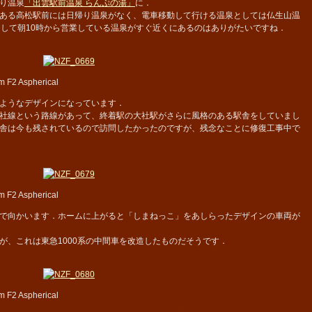
り温泉
「出雲駅前温泉 らんぷの湯」
に．
ある高松駅前には日帰り温泉がなく、電車移動して行ける温泉としては仏生山温
うして朝10時から営業している温泉がすぐ近くにあるのはありがたいですね．
 F2 Aspherical
ようなデザインになっています．
社線という路線があって、終着駅の大社駅がさらに風格のある駅舎をしていまし
舎は今も残されているので訪問したかったのですが、残念なことに修復工事中で
 F2 Aspherical
で向かいます．ホームに上がると「しまねっこ」をあしらったデザインの車両が
、これは東急1000系の中間車を改造したものだそうです．
 F2 Aspherical