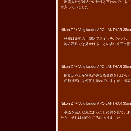
出雲大社が縁結びの神様と言われているこ
が入っていました．
Nikon Z f + Voigtlander APO-LANTHAR 35mm
列車は途中の川跡駅でスイッチバックし、
地方私鉄では見かけることの多い京王の旧5
Nikon Z f + Voigtlander APO-LANTHAR 35mm
飲食店や土産物店の連なる参道をしばらく
伊勢神宮には何度も訪れていますが、出雲
Nikon Z f + Voigtlander APO-LANTHAR 35mm
参道を進んだ先にあったしめ縄を見て、あ
たら、それは別のところにありました．