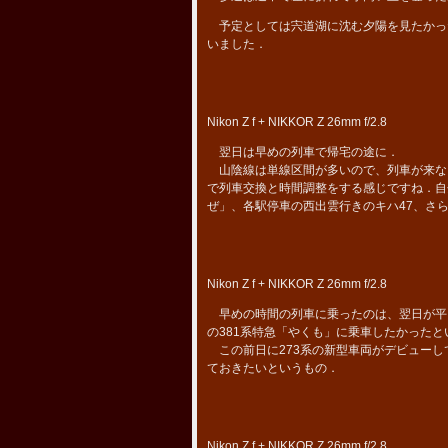
予定としては宍道湖に沈む夕陽を見たかっ
いました．
Nikon Z f + NIKKOR Z 26mm f/2.8
翌日は早めの列車で帰宅の途に．
山陰線は単線区間が多いので、列車が来な
で列車交換と時間調整をする感じですね．自
ぜ」、各駅停車の西出雲行きのキハ47、さ
Nikon Z f + NIKKOR Z 26mm f/2.8
早めの時間の列車に乗ったのは、翌日が平
の381系特急「やくも」に乗車したかった
この前日に273系の新型車両がデビューし
ておきたいというもの．
Nikon Z f + NIKKOR Z 26mm f/2.8