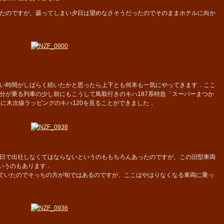
たのですが、曇ってしまい夕日は望めなさそうだったのでそのままホテルに向か
い時間がしばらく続いたかと思ったら上下とも何本も一気にやってきます．ここ
分が乗る列車の少し前にもこうして鳥取行きのキハ187系特急「スーパーまつか
らに木次線ラッピングのキハ120を見ることができました．
日で出社しなくてはならないというのももちろんあったのですが、この旧型車両
というのもあります．
ていたのでそっちの方が旬ではあるのですが、ここはやはりなくなる車両に乗っ