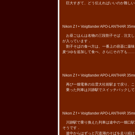
巨大すぎて、どう伝えればいいのか難しい
Nikon Z f + Voigtlander APO-LANTHAR 35mm
お昼ごはんは名物の三段割子そば．注文し
が入っています．
割子そばの食べ方は、一番上の容器に薬味
麦つゆを追加して食べ、さらにその下も……
Nikon Z f + Voigtlander APO-LANTHAR 35mm
再び一畑電車の出雲大社前駅まで戻り、こ
乗った列車は川跡駅でスイッチバックして
Nikon Z f + Voigtlander APO-LANTHAR 35mm
川跡駅で乗り換えた列車は途中の一畑口駅
そうです．
途中からはずっと宍道湖のそばを走り続け