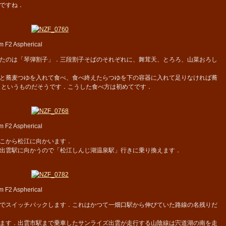
ですね．
 F2 Aspherical
たのは「琴弾割子」．三段割子そばのそれぞれに、舞茸天、とろろ、山菜おろし
と蕎麦つゆを入れて食べ、食べ終えたらつゆを下の容器に入れて足りなければ蕎
 というものだそうです．こうした食べ方は初めてです．
 F2 Aspherical
こから松江に向かいます．
出雲駅に向かうので「松江しんじ湖温泉駅」行きに乗り換えます．
 F2 Aspherical
でスイッチバックします．これはかつて一畑口駅から伸びていた路線の名残りだ
ます．出雲市駅まで乗車したサンライズ出雲が走行する山陰線は宍道湖の南を走