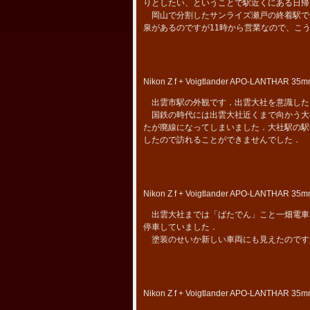
りとしたい、ということで駅近くにある日帰
岡山で分割したサンライズ瀬戸の終着駅で
泉があるのですが11時から営業なので、こ
Nikon Z f + Voigtlander APO-LANTHAR 35mm
出雲市駅の外観です．出雲大社を意識した
国鉄の時代には出雲大社近くまで向かう大
たが廃線になってしまいました．大社駅の駅
したので訪れることができませんでした．
Nikon Z f + Voigtlander APO-LANTHAR 35mm
出雲大社までは「ばたでん」こと一畑電車
停車していました．
塗装のせいか新しい車両にも見えたのですが
Nikon Z f + Voigtlander APO-LANTHAR 35mm