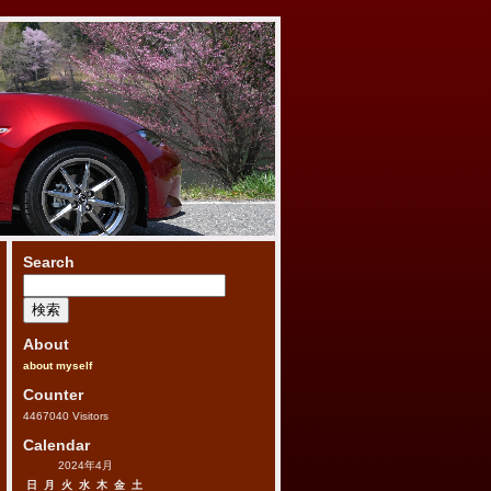
Search
検
索:
About
about myself
Counter
4467040
Visitors
Calendar
2024年4月
日
月
火
水
木
金
土