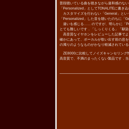
普段聴いている曲を聴きながら違和感のない
「Personalized」としてTONALITEに
カスタマイズを行わない「General」
「Personalized」した音を聴いたのちに「
違いを感じる…… のですが、明らかに「Per
とても難しいです．「しっくりくる」「馴染
高音質なイヤホンをレビューした記事でよ
確かにあって、ボーカルが歌い出す前の息を
の濁りのようなものがかなり軽減されている
ZE8000に比較してノイズキャンセリン
高音質で、不満のまったくない製品です．当