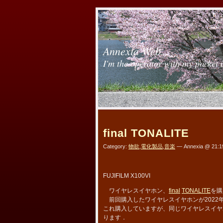
Annexia Web
I'm the operator with my pocket 
final TONALITE
Category:
物欲
,
電化製品
,
音楽
— Annexia @ 21:1
FUJIFILM X100VI
ワイヤレスイヤホン、
final
TONALITE
を購
前回購入したワイヤレスイヤホンが2022年12
これ購入していますが、同じワイヤレスイヤ
ります．