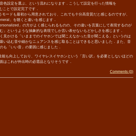
音色設定を選ぶ、という流れになります．こうして設定を行った情報を
書き込むことで設定完了です．
というモードも最初から用意されており、これでも十分高音質だと感じるのですが、
General」を聴くと違いを感じます．
sonalized」の方がよく感じられるものの、その違いを言葉にして表現するのが
む」というような抽象的な表現でしか言い表せないもどかしさを感じます．
く見かける「いままでのイヤホンでは聞こえなかった音が聞こえる」というのは
吸い込む音や細かなニュアンスを感じ取ることはできると思いました．また、音
のも「いい音」の要因に感じました．
グ性能も向上しており、ワイヤレスイヤホンという「言い訳」を必要としないほどの
面はこれが外出時の必需品となりそうです．
Comments (0)