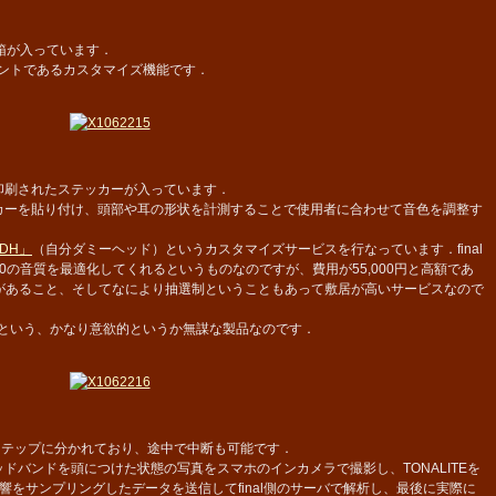
箱が入っています．
イントであるカスタマイズ機能です．
印刷されたステッカーが入っています．
カーを貼り付け、頭部や耳の形状を計測することで使用者に合わせて音色を調整す
JDH」
（自分ダミーヘッド）というカスタマイズサービスを行なっています．final
00の音質を最適化してくれるというものなのですが、費用が55,000円と高額であ
必要があること、そしてなにより抽選制ということもあって敷居が高いサービスなので
うという、かなり意欲的というか無謀な製品なのです．
テップに分かれており、途中で中断も可能です．
バンドを頭につけた状態の写真をスマホのインカメラで撮影し、TONALITEを
をサンプリングしたデータを送信してfinal側のサーバで解析し、最後に実際に