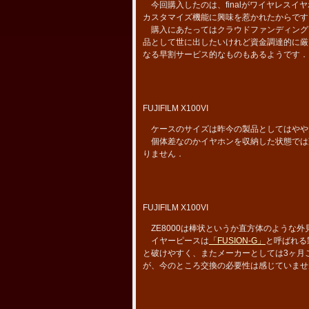
今回購入したのは、finalがワイヤレス
カスタマイズ機能に興味を惹かれたからです
購入にあたってはクラウドファンディング
品として世に出したいけれど資金調達的に厳
なる早割サービス的なものもあるようです．
FUJIFILM X100VI
ケースのサイズは昨今の製品としてはやや大き
個体差なのかイヤホンを収納した状態では
りません．
FUJIFILM X100VI
ZE8000は棒状というか直方体のような外
イヤーピースは
「FUSION-G」
と呼ばれる
と破けやすく、またメーカーとしては3ヶ月ごと
が、今のところ交換の必要性は感じていませ