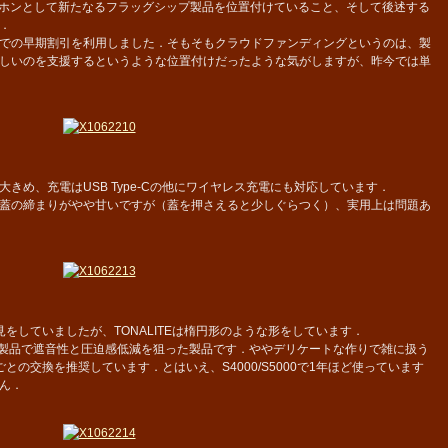
イヤホンとして新たなるフラッグシップ製品を位置付けていること、そして後述する
．
での早期割引を利用しました．そもそもクラウドファンディングというのは、製
しいのを支援するというような位置付けだったような気がしますが、昨今では単
め、充電はUSB Type-Cの他にワイヤレス充電にも対応しています．
蓋の締まりがやや甘いですが（蓋を押さえると少しぐらつく）、実用上は問題あ
見をしていましたが、TONALITEは楕円形のような形をしています．
製品で遮音性と圧迫感低減を狙った製品です．ややデリケートな作りで雑に扱う
の交換を推奨しています．とはいえ、S4000/S5000で1年ほど使っています
ん．