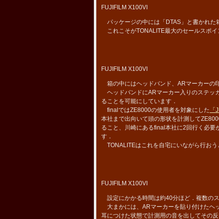
FUJIFILM X100VI
パッケージの中には「DTAS」と書かれた
これこそがTONALITE最大のセールスポ
FUJIFILM X100VI
箱の中にはヘッドバンド、ARマーカーの
ヘッドバンドにARマーカー入りのステッ
ることを可能にしています．
finalではZE8000の使用者を対象にした
「
本社まで出向いて頭の形状を計測してZE80
ること、川崎にあるfinal本社に2回行く
す．
TONALITEはこれを自宅にいながら行お
FUJIFILM X100VI
設定にかかる時間は約40分ほど．複数のス
大まかには、ARマーカーを貼り付けたヘッド
耳につけた状態で計測用の音を出してその反響