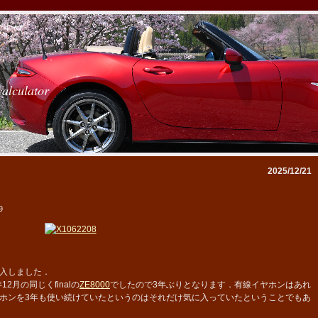
calculator
2025/12/21
9
入しました．
月の同じくfinalの
ZE8000
でしたので3年ぶりとなります．有線イヤホンはあれ
ホンを3年も使い続けていたというのはそれだけ気に入っていたということでもあ