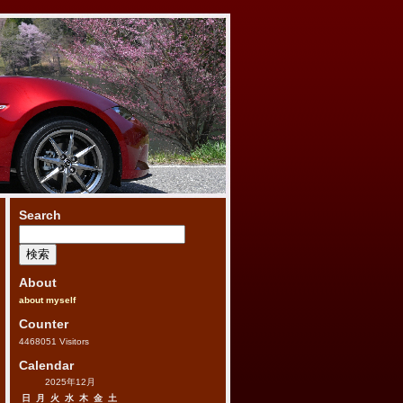
Search
検
索:
About
about myself
Counter
4468051
Visitors
Calendar
2025年12月
日
月
火
水
木
金
土