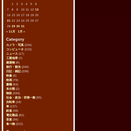
1
2
3
4
5
6
7
8
9
10
11
12
13
14
15
16
17
18
19
20
21
22
23
24
25
26
27
28
29
30
31
« 11月
1月 »
Category
カメラ・写真
(234)
コンピュータ
(210)
ニュース
(17)
工業地帯
(7)
建築物
(6)
旅行・観光
(240)
日記・雑記
(208)
映像
(6)
映画
(79)
書籍
(63)
未分類
(2)
物欲
(334)
社会・政治・世情一般
(55)
自転車
(18)
車
(137)
鉄道
(58)
電化製品
(62)
音楽
(56)
食べ物
(222)