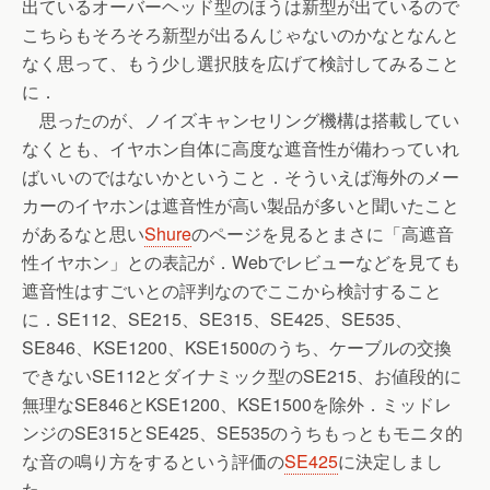
出ているオーバーヘッド型のほうは新型が出ているので
こちらもそろそろ新型が出るんじゃないのかなとなんと
なく思って、もう少し選択肢を広げて検討してみること
に．
思ったのが、ノイズキャンセリング機構は搭載してい
なくとも、イヤホン自体に高度な遮音性が備わっていれ
ばいいのではないかということ．そういえば海外のメー
カーのイヤホンは遮音性が高い製品が多いと聞いたこと
があるなと思い
Shure
のページを見るとまさに「高遮音
性イヤホン」との表記が．Webでレビューなどを見ても
遮音性はすごいとの評判なのでここから検討すること
に．SE112、SE215、SE315、SE425、SE535、
SE846、KSE1200、KSE1500のうち、ケーブルの交換
できないSE112とダイナミック型のSE215、お値段的に
無理なSE846とKSE1200、KSE1500を除外．ミッドレ
ンジのSE315とSE425、SE535のうちもっともモニタ的
な音の鳴り方をするという評価の
SE425
に決定しまし
た．