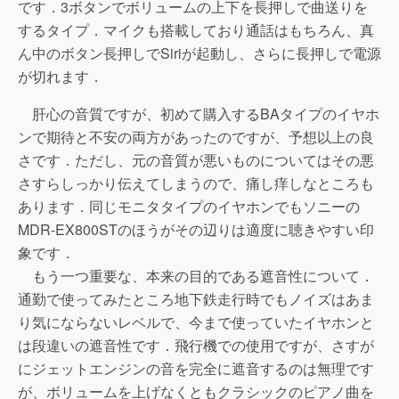
です．3ボタンでボリュームの上下を長押しで曲送りを
するタイプ．マイクも搭載しており通話はもちろん、真
ん中のボタン長押しでSiriが起動し、さらに長押しで電源
が切れます．
肝心の音質ですが、初めて購入するBAタイプのイヤホ
ンで期待と不安の両方があったのですが、予想以上の良
さです．ただし、元の音質が悪いものについてはその悪
さすらしっかり伝えてしまうので、痛し痒しなところも
あります．同じモニタタイプのイヤホンでもソニーの
MDR-EX800STのほうがその辺りは適度に聴きやすい印
象です．
もう一つ重要な、本来の目的である遮音性について．
通勤で使ってみたところ地下鉄走行時でもノイズはあま
り気にならないレベルで、今まで使っていたイヤホンと
は段違いの遮音性です．飛行機での使用ですが、さすが
にジェットエンジンの音を完全に遮音するのは無理です
が、ボリュームを上げなくともクラシックのピアノ曲を