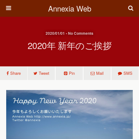
Annexia Web
2020/01/01 • No Comments
2020年 新年のご挨拶
Share
Tweet
Pin
Mail
SMS