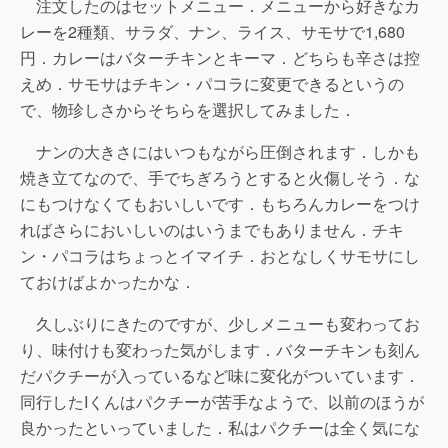
注文したのはセットメニュー．メニューから好きなカ
レーを2種類、サラダ、ナン、ライス、サモサで1,680
円．カレーはバターチキンとキーマ．どちらも辛さは控
えめ．サモサはチキン・パコラに変更できるというの
で、物珍しさからそちらを選択してみました．
ナンの大きさにはいつもながら圧倒されます．しかも
焼き立てなので、手でちぎろうとすると火傷しそう．な
にもつけなくてもおいしいです．もちろんカレーをつけ
ればさらにおいしいのはいうまでもありません．チキ
ン・パコラはちょっとイマイチ．おとなしくサモサにし
ておけばよかったかな．
久しぶりにきたのですが、少しメニューも変わってお
り、味付けも変わった気がします．バターチキンも刻ん
だパクチーが入っているなど味に変化がついています．
同行したIくんはパクチーが苦手なようで、以前のほうが
良かったといっていました．私はパクチーは全く気にな