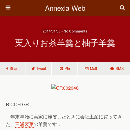
Annexia Web
2014/01/08 • No Comments
栗入りお茶羊羹と柚子羊羹
Share
Tweet
Pin
Mail
SMS
RICOH GR
年末年始に実家に帰省したときに会社土産に買ってき
た、
三浦製菓
の羊羹です．