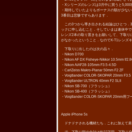
・Xシリーズのレンズは3月中に買うと5,0
・期待していたよりもボーナスの額が少ない
3番目は悲惨ですらあります．
この3つから導き出される結論はひとつ．3
ックに申し込むこと．そしていまは連休中で
レンズ2本の取り置きをお願いして、下取りに
がなかったということ．なのでX-T1レンズキ
下取りに出したのは次の品々．
・Nikon D700
・Nikon AF DX Fisheye-Nikkor 10.5mm f/2.
・Nikon AiAF28-105mm F3.5-4.5D
・CarlZeiss Makro-Planar 50mm F2 ZF
・Voigtlander COLOR-SKOPAR 20mm F3.5 
・Voigtlander ULTRON 40mm F2 SLII
・Nikon SB-700（フラッシュ）
・Nikon SB-400（フラッシュ）
・Voigtlander COLOR-SKOPAR 20mm用
Apple iPhone 5s
ドナドナされる機材たち．これに加えて肩
で、下取り額の合計は約22万円．下取り交