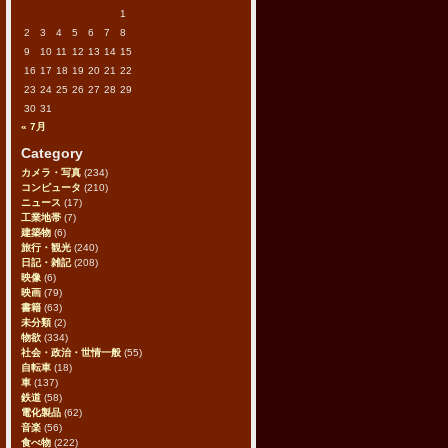
1
2
3
4
5
6
7
8
9
10
11
12
13
14
15
16
17
18
19
20
21
22
23
24
25
26
27
28
29
30
31
« 7月
Category
カメラ・写真
(234)
コンピュータ
(210)
ニュース
(17)
工業地帯
(7)
建築物
(6)
旅行・観光
(240)
日記・雑記
(208)
映像
(6)
映画
(79)
書籍
(63)
未分類
(2)
物欲
(334)
社会・政治・世情一般
(55)
自転車
(18)
車
(137)
鉄道
(58)
電化製品
(62)
音楽
(56)
食べ物
(222)