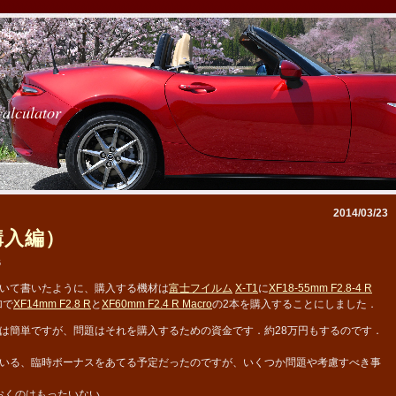
calculator
2014/03/23
購入編）
6
いて書いたように、購入する機材は
富士フイルム
X-T1
に
XF18-55mm F2.8-4 R
加で
XF14mm F2.8 R
と
XF60mm F2.4 R Macro
の2本を購入することにしました．
簡単ですが、問題はそれを購入するための資金です．約28万円もするのです．
いる、臨時ボーナスをあてる予定だったのですが、いくつか問題や考慮すべき事
おくのはもったいない