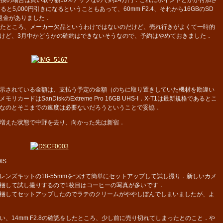
と5,000円引きになるということもあって、60mm F2.4、それから16GBのSD
返金がありました．
てみたところ、メーカー欠品というわけではないのだけど、売れ行きがよくて一時的
けど、3月中かどうかの確約はできないそうなので、予約はやめておきました．
示されている金額は、支払う予定の金額（のちに取り置きしていた機材を勘違い
ドはSanDiskのExtreme Pro 16GB UHS-I．X-T1は最新規格であるとこ
高価なのとそこまでの速度は必要ないだろうということで妥協．
増えた状態で中野を去り、向かった先は新宿．
OIS
ンズキットの18-55mmをつけて簡単にセットアップして試し撮り．新しいカメ
梱して試し撮りするので1枚目はコーヒーの写真が多いです．
梱してセットアップしたのでラテのクリームがややしぼんでしまいましたが、よ
14mm F2.8の確認をしたところ、少し前に売り切れてしまったとのこと．や