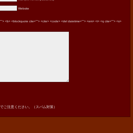
Website
le=""> <b> <blockquote cite=""> <cite> <code> <del datetime=""> <em> <i> <q cite=""> <s>
でご注意ください。（スパム対策）