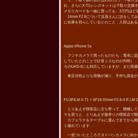
れ、さらにX-T1レンズキットは下取り交換する
メモリカードを一緒に買っても、3万円ほど
14mm F2.8について店員さんに話をし
に在庫を切らしているとのこと．入荷はある
Apple iPhone 5s
フジヤカメラで買ったものたち．電卓に提
していたとのことで計算ミスなのが判明）．メモリカー
ろのUHS-IIにも対応していますが、まだ
来店当初よりも荷物が減り、手持ち資金が
FUJIFILM X-T1 + XF18-55mm F2.8-4 R LM 
とりあえず喫茶店に立ち寄って、開梱してレ
ラを買うと、とりあえず最寄りの喫茶店で開
カフェラテをテーブルに運んできてから開
く撮れています．
一息ついたところでヨドバシカメラに向かい、