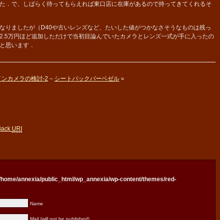
た．で、しばらく待ってもらえれば東口店に在庫があるので持ってきてくれるそ
りましたが（D40や古いレンズなど、たいした値がつかなさそうなものは残っ
2.5万円ほど追加しただけで当初目論んでいたカメラとレンズ一式が手に入ったの
と思います．
ンカメラの検討-2
–
シートバックバーベゼル
»
Back
URI
/home/annexia/public_html/wp_annexia/wp-content/themes/red-
Name
Mail (will not be published)