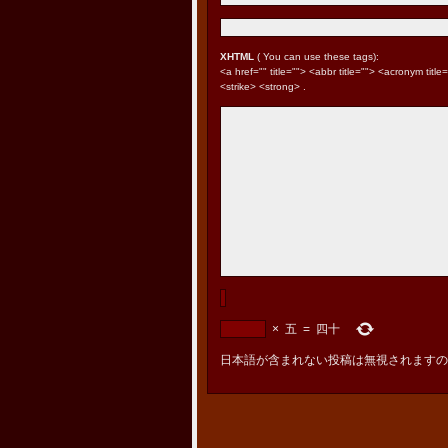
XHTML
( You can use these tags):
<a href="" title=""> <abbr title=""> <acronym tit
<strike> <strong> .
×
五
=
四十
日本語が含まれない投稿は無視されますの