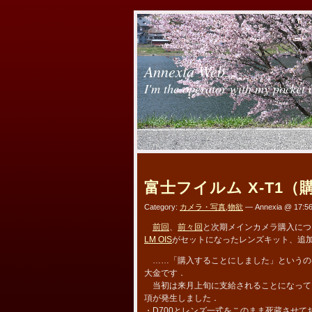
Annexia Web
I'm the operator with my pocket 
富士フイルム X-T1（
Category:
カメラ・写真
,
物欲
— Annexia @ 17:5
前回
、
前々回
と次期メインカメラ購入につ
LM OIS
がセットになったレンズキット、追
……「購入することにしました」というのは
大金です．
当初は来月上旬に支給されることになって
項が発生しました．
・D700とレンズ一式をこのまま死蔵させて