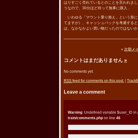
はりすごく売れているとのことを言われまし
うなので、30分ほど待って無事に購入．
いわゆる「マウント乗り換え」という形にな
てますが）、キャッシュバックを考慮すると
は、なかなかよい買い物だったのではないか
«
次期メイ
コメントはまだありません
»
No comments yet.
RSS
feed for comments on this post.
|
Track
Leave a comment
Warning
: Undefined variable $user_ID in
train/comments.php
on line
46