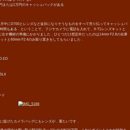
00円または1万円のキャッシュバックがある
月中にD700とレンズなど金目になりそうなものをすべて売り払ってキャッシュバ
時間もある．ということで、フジヤカメラに電話を入れて、X-T1レンズキットと
出す機材の準備にかかりました．ひとつだけ想定外だったのは14mm F2.8の在庫
ットと60mm F2.4のみ取り置きをしてもらいました．
8G ED
SLII
フード
に提げたカメラバッグにもレンズが．重たいです．
換の場合は買い取り額10%アップなので約24万円．これにポイントとかが付加さ