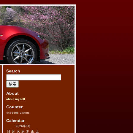
Search
検
索:
About
about myself
Counter
4466868
Visitors
Calendar
2026年8月
日
月
火
水
木
金
土