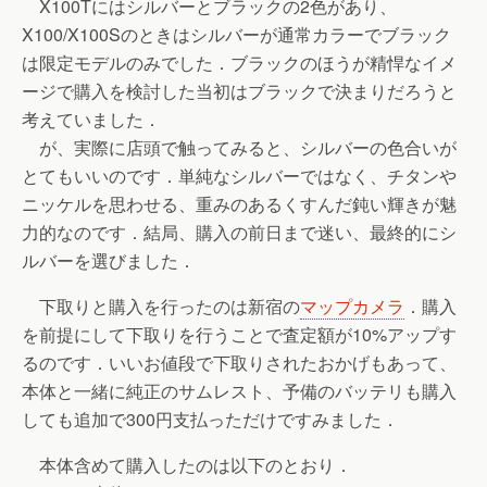
X100Tにはシルバーとブラックの2色があり、
X100/X100Sのときはシルバーが通常カラーでブラック
は限定モデルのみでした．ブラックのほうが精悍なイメ
ージで購入を検討した当初はブラックで決まりだろうと
考えていました．
が、実際に店頭で触ってみると、シルバーの色合いが
とてもいいのです．単純なシルバーではなく、チタンや
ニッケルを思わせる、重みのあるくすんだ鈍い輝きが魅
力的なのです．結局、購入の前日まで迷い、最終的にシ
ルバーを選びました．
下取りと購入を行ったのは新宿の
マップカメラ
．購入
を前提にして下取りを行うことで査定額が10%アップす
るのです．いいお値段で下取りされたおかげもあって、
本体と一緒に純正のサムレスト、予備のバッテリも購入
しても追加で300円支払っただけですみました．
本体含めて購入したのは以下のとおり．