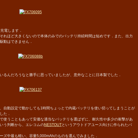
で充電します．
それほど大きくないので本体のみでのバッテリ持続時間は短めです．また、出力
駆動はできません．
いるんだろうなと勝手に思っていましたが、意外なことに日本製でした．
、自動設定で動かしても1時間ちょっとで内蔵バッテリを使い切ってしまうことが
した．
で使うこともあって安価な適当なバッテリを選ばずに、耐久性や多少の衝撃があ
いう判断から、エレコムの
NESTOUT
というアウトドアユース向けに作られたバ
中最も軽い、容量5,000mAhのものを選んでみました．