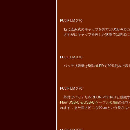
FUJIFILM X70
ねじ込み式のキャップを外すとUSB-AとC
さすがにキャップを外した状態では防水に
FUJIFILM X70
バッテリ残量は5個のLEDで20%刻みで表
FUJIFILM X70
外付けバッテリをREON POCKETと接
Flow USB-C & USB-C ケーブル 0.9m
のホワ
れます．また長さ的にも90cmという長さ