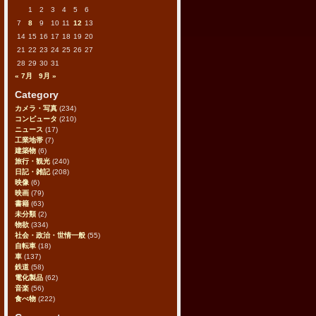
1
2
3
4
5
6
7
8
9
10
11
12
13
14
15
16
17
18
19
20
21
22
23
24
25
26
27
28
29
30
31
« 7月
9月 »
Category
カメラ・写真
(234)
コンピュータ
(210)
ニュース
(17)
工業地帯
(7)
建築物
(6)
旅行・観光
(240)
日記・雑記
(208)
映像
(6)
映画
(79)
書籍
(63)
未分類
(2)
物欲
(334)
社会・政治・世情一般
(55)
自転車
(18)
車
(137)
鉄道
(58)
電化製品
(62)
音楽
(56)
食べ物
(222)