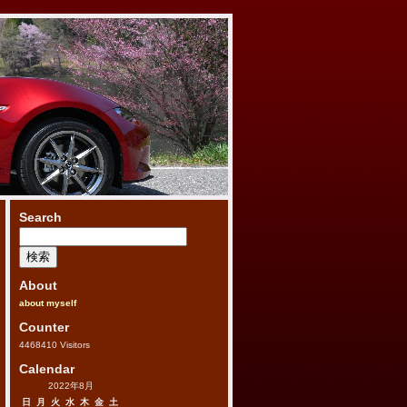
Search
検
索:
About
about myself
Counter
4468410
Visitors
Calendar
2022年8月
日
月
火
水
木
金
土