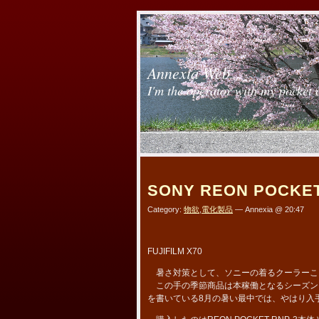
Annexia Web
I'm the operator with my pocket 
SONY REON POCKET
Category:
物欲
,
電化製品
— Annexia @ 20:47
FUJIFILM X70
暑さ対策として、ソニーの着るクーラーこ
この手の季節商品は本稼働となるシーズン
を書いている8月の暑い最中では、やはり入