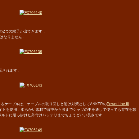
の2つの端子が出てきます．
はなりません．
示されます．
続するケーブルは、ケーブルの取り回しと透け対策としてANKERの
PowerLine III
イトを使用．柔らかい素材で背中から腰までシャツの中を通して使っても存在を忘
はベルトに引っ掛けた外付けバッテリまでちょうどいい長さです．