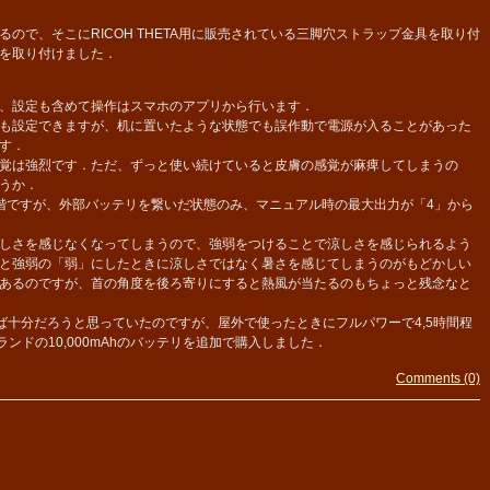
で、そこにRICOH THETA用に販売されている三脚穴ストラップ金具を取り付
を取り付けました．
、設定も含めて操作はスマホのアプリから行います．
も設定できますが、机に置いたような状態でも誤作動で電源が入ることがあった
す．
覚は強烈です．ただ、ずっと使い続けていると皮膚の感覚が麻痺してしまうの
うか．
ですが、外部バッテリを繋いだ状態のみ、マニュアル時の最大出力が「4」から
．
しさを感じなくなってしまうので、強弱をつけることで涼しさを感じられるよう
と強弱の「弱」にしたときに涼しさではなく暑さを感じてしまうのがもどかしい
あるのですが、首の角度を後ろ寄りにすると熱風が当たるのもちょっと残念なと
れば十分だろうと思っていたのですが、屋外で使ったときにフルパワーで4,5時間程
ランドの10,000mAhのバッテリを追加で購入しました．
Comments (0)