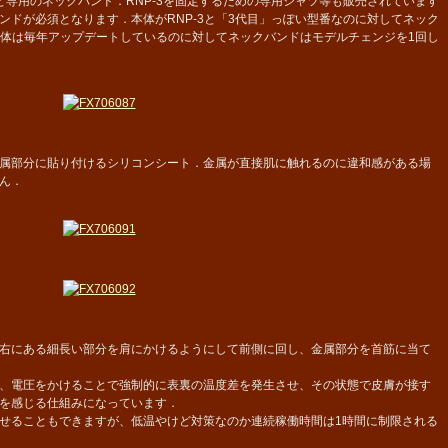
3本体と専用のネックバンド．RNP-3を固定するための専用シャツ等も販売されています
ンドが必須となります．本体がRNP-3と「3代目」っぽい型番なのに対してネック
、本体は毎年アップデートしているのに対してネックバンドはモデルチェンジを1回し
属部分に貼り付けるシリコンシート．金属が直接肌に触れるのに違和感がある場
ん．
右にある細長い部分を肩にかけるようにして前側に回し、金属部分を首筋に当て
、電圧をかけることで強制的に表裏の温度差を発生させ、その状態で皮膚が接す
を感じる仕組みになっています．
せることもできますが、低温やけど対策なのか連続稼働時間は1時間に制限される