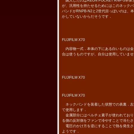
購入したのはREON POCKET RNP-
が、汎用性を持たせるためにはこのネックバ
バンドがRNPB-N2と2世代目っぽいのは
かしていないからだそうです．
FUJIFILM X70
内容物一式．本体の下にある白いものは金
合は使うものですが、自分は使用していませ
FUJIFILM X70
FUJIFILM X70
ネックバンドを装着した状態での表裏．左
て使用します．
金属部分にはペルチェ素子が使われており
る側の反対側をファンで冷やすことで冷たさ
電圧のかけ方を逆にすることで熱を発生さ
ようです．