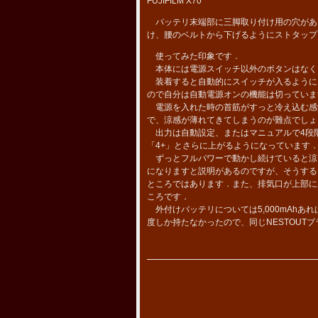
FUJIFILM X70
バッテリ末端部に三脚取り付け用の穴があるの
け、腰のベルトから下げるようにストタップ
使ってみた印象です．
本体には電源スイッチ以外のボタンはなく
装着すると自動的にスイッチが入るように
ので自分は自動電源オンの機能は切っていま
電源を入れた時の首筋がすっと冷え込む感
で、涼感が薄れてきてしまうのが難点でしょ
出力は自動設定、またはマニュアルで4段階
「4+」とさらに上がるようになっています
ずっとフルパワーで動かし続けていると涼
になりますと説明があるのですが、そうする
ところではあります．また、排気口が上部に
ころです．
外付けバッテリについては5,000mAhあ
度しか持たなかったので、同じNESTOUTブ