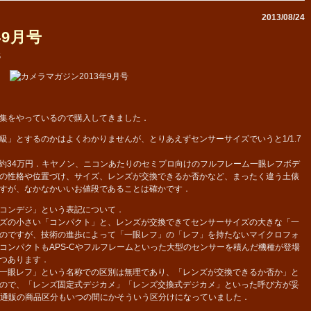
2013/08/24
年9月号
5
集をやっているので購入してきました．
」とするのかはよくわかりませんが、とりあえずセンサーサイズでいうと1/1.7
の約34万円．キヤノン、ニコンあたりのセミプロ向けのフルフレーム一眼レフボデ
の性格や位置づけ、サイズ、レンズが交換できるか否かなど、まったく違う土俵
すが、なかなかいいお値段であることは確かです．
コンデジ」という表記について．
ズの小さい「コンパクト」と、レンズが交換できてセンサーサイズの大きな「一
のですが、技術の進歩によって「一眼レフ」の「レフ」を持たないマイクロフォ
コンパクトもAPS-Cやフルフレームといった大型のセンサーを積んだ機種が登場
つあります．
一眼レフ」という名称での区別は無理であり、「レンズが交換できるか否か」と
ので、「レンズ固定式デジカメ」「レンズ交換式デジカメ」といった呼び方が妥
b通販の商品区分もいつの間にかそういう区分けになっていました．