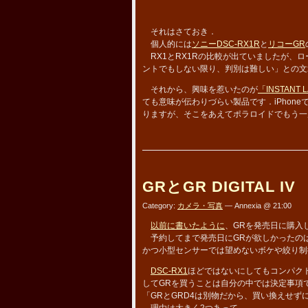
それはさておき．
個人的には
ソニーDSC-RX1R
と
リコーGR
RX1とRX1Rの比較が出ていましたが、
ントでもしない限り、判別は難しい」との文
それから、興味を惹いたのが
「INSTANT 
ても意味が伝わりづらい製品です．iPhon
りますが、そこをあえてポラロイドでもう一
GRとGR DIGITAL IV
Category:
カメラ・写真
— Annexia @ 21:00
以前に書いたように
、GRを発売日に購入し、
予約してまで発売日にGRが欲しかったのは
かつ小型センサーでは望めないボケや絞り制
DSC-RX1
ほどではないにしてもコンパク
してGRを買うことは自分の中では決定事項
「GRとGRD4は別物だから、買い換えせ
理由は大きく2つあって、