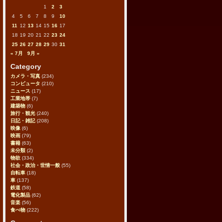
1
2
3
4
5
6
7
8
9
10
11
12
13
14
15
16
17
18
19
20
21
22
23
24
25
26
27
28
29
30
31
« 7月
9月 »
Category
カメラ・写真
(234)
コンピュータ
(210)
ニュース
(17)
工業地帯
(7)
建築物
(6)
旅行・観光
(240)
日記・雑記
(208)
映像
(6)
映画
(79)
書籍
(63)
未分類
(2)
物欲
(334)
社会・政治・世情一般
(55)
自転車
(18)
車
(137)
鉄道
(58)
電化製品
(62)
音楽
(56)
食べ物
(222)