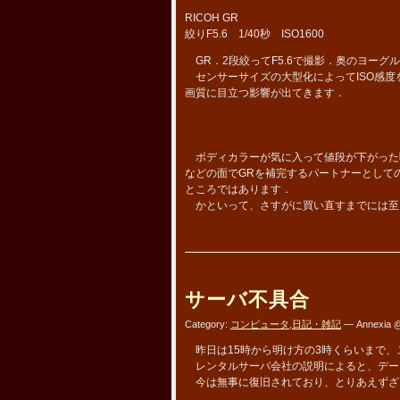
RICOH GR
絞りF5.6 1/40秒 ISO1600
GR．2段絞ってF5.6で撮影．奥のヨーグ
センサーサイズの大型化によってISO感度を
画質に目立つ影響が出てきます．
ボディカラーが気に入って値段が下がった頃
などの面でGRを補完するパートナーとして
ところではあります．
かといって、さすがに買い直すまでには至
サーバ不具合
Category:
コンピュータ
,
日記・雑記
— Annexia @
昨日は15時から明け方の3時くらいまで、
レンタルサーバ会社の説明によると、デー
今は無事に復旧されており、とりあえずざ