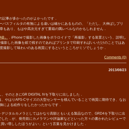
の記事が多かったのがよかったです．
ローパスフィルタの有無による違いは確かにあるものの、「ただし、大伸ばしプリ
章もあり、もはや高次元すぎて重箱の隅レベルなのかもしれません．
LAB」
．iPhoneで撮影した画像をポラロイドで「再撮影」する装置という、説明し
eで撮影した画像を紙で残すのであればプリンタで印刷すればいいだけのことではあ
度撮影して味わいのある画質にするというところがミソでしょうか．
Comments (0)
2013/08/23
そのときにGR DIGITAL IVを下取りに出しました．
、やはりAPS-Cサイズの大型センサーを積んでいることで画質に期待でき、なお
御による絵作りをしたかったからです．
トデジタルカメラとしてはかなり高額ともいえる製品なので、GRD4を下取りに出
でした．が、発売前にカメラマンや評論家などといった方々の書かれたレビューで
ずに買い増ししたほうがよい」という言葉を見かけました．