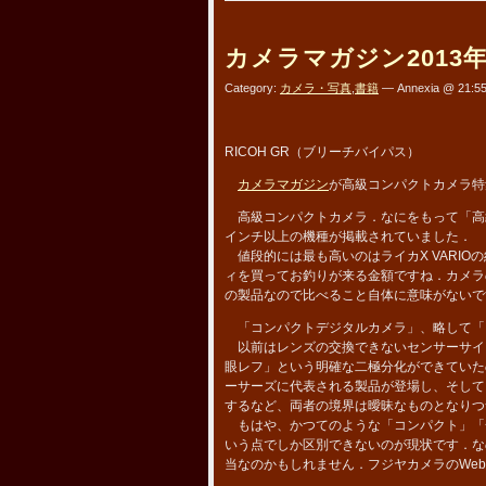
カメラマガジン2013
Category:
カメラ・写真
,
書籍
— Annexia @ 21:5
RICOH GR（ブリーチバイパス）
カメラマガジン
が高級コンパクトカメラ特
高級コンパクトカメラ．なにをもって「高級
インチ以上の機種が掲載されていました．
値段的には最も高いのはライカX VARIO
ィを買ってお釣りが来る金額ですね．カメラ
の製品なので比べること自体に意味がないで
「コンパクトデジタルカメラ」、略して「
以前はレンズの交換できないセンサーサイ
眼レフ」という明確な二極分化ができていた
ーサーズに代表される製品が登場し、そして
するなど、両者の境界は曖昧なものとなりつ
もはや、かつてのような「コンパクト」「
いう点でしか区別できないのが現状です．な
当なのかもしれません．フジヤカメラのWe