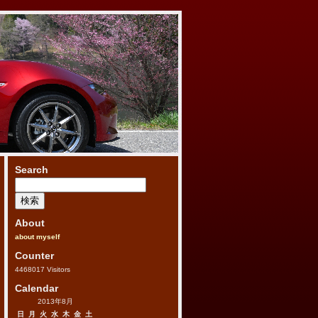
Search
検
索:
About
about myself
Counter
4468017
Visitors
Calendar
2013年8月
日
月
火
水
木
金
土