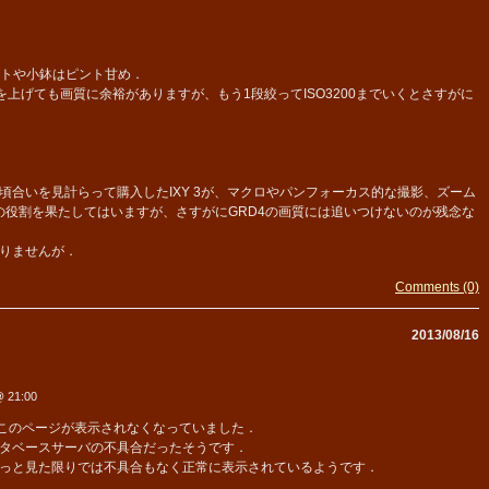
ルトや小鉢はピント甘め．
上げても画質に余裕がありますが、もう1段絞ってISO3200までいくとさすがに
合いを見計らって購入したIXY 3が、マクロやパンフォーカス的な撮影、ズーム
の役割を果たしてはいますが、さすがにGRD4の画質には追いつけないのが残念な
りませんが．
Comments (0)
2013/08/16
 21:00
このページが表示されなくなっていました．
タベースサーバの不具合だったそうです．
っと見た限りでは不具合もなく正常に表示されているようです．