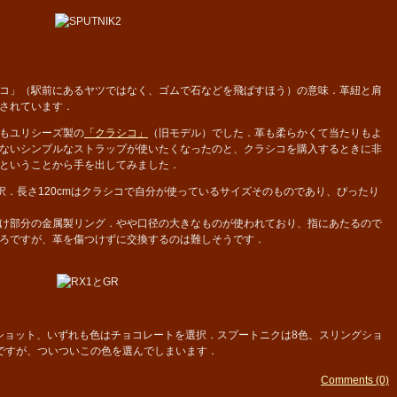
コ」（駅前にあるヤツではなく、ゴムで石などを飛ばすほう）の意味．革紐と肩
されています．
もユリシーズ製の
「クラシコ」
（旧モデル）でした．革も柔らかくて当たりもよ
ないシンプルなストラップが使いたくなったのと、クラシコを購入するときに非
ということから手を出してみました．
択．長さ120cmはクラシコで自分が使っているサイズそのものであり、ぴったり
け部分の金属製リング．やや口径の大きなものが使われており、指にあたるので
ろですが、革を傷つけずに交換するのは難しそうです．
ショット、いずれも色はチョコレートを選択．スプートニクは8色、スリングショ
ですが、ついついこの色を選んでしまいます．
Comments (0)