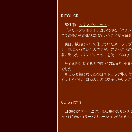
RICOH GR
RX1用に
スリングショット
．
「スリングショット」はいわゆる「パチン
当ての革がその形状に似ていることから命名
実は、以前にRX1で使っていたストラップ
く、気に入っていたのですが、アジャスタの
常に迷ったスリングショットを使ってみたい
たすき掛けをするので長さ120cmのLを選
でした．
ちょっと気になったのはストラップ取り付
す．もう少し小口径のものに交換したいとこ
Canon IXY 3
GR用のスプートニク、RX1用のスリング
ットは5色のカラーバリエーションがあるの