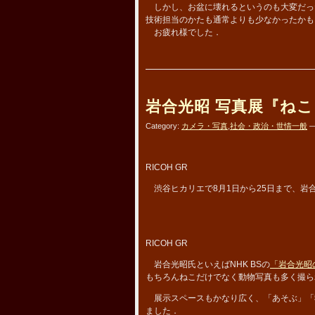
しかし、お盆に壊れるというのも大変だっ
技術担当のかたも通常よりも少なかったかも
お疲れ様でした．
岩合光昭 写真展『ねこ
Category:
カメラ・写真
,
社会・政治・世情一般
—
RICOH GR
渋谷ヒカリエで8月1日から25日まで、岩
RICOH GR
岩合光昭氏といえばNHK BSの
「岩合光昭
もちろんねこだけでなく動物写真も多く撮ら
展示スペースもかなり広く、「あそぶ」「
ました．