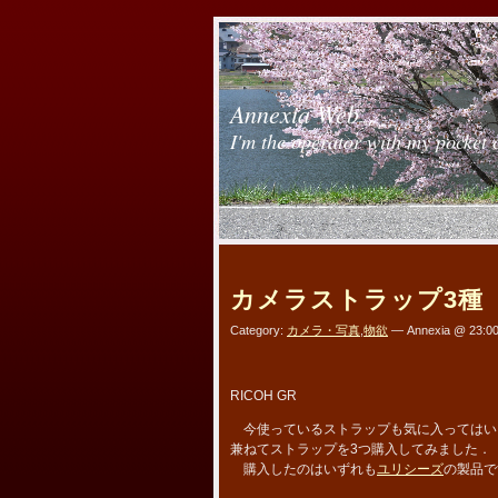
Annexia Web
I'm the operator with my pocket 
カメラストラップ3種
Category:
カメラ・写真
,
物欲
— Annexia @ 23:0
RICOH GR
今使っているストラップも気に入ってはい
兼ねてストラップを3つ購入してみました．
購入したのはいずれも
ユリシーズ
の製品で