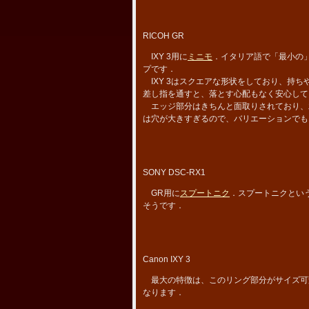
RICOH GR
IXY 3用に
ミニモ
．イタリア語で「最小の
プです．
IXY 3はスクエアな形状をしており、持
差し指を通すと、落とす心配もなく安心して
エッジ部分はきちんと面取りされており、
は穴が大きすぎるので、バリエーションでも
SONY DSC-RX1
GR用に
スプートニク
．スプートニクとい
そうです．
Canon IXY 3
最大の特徴は、このリング部分がサイズ可
なります．