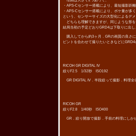
・APS-Cセンサー搭載により、最短撮影距離
・APS-Cセンサー搭載により、ボケ量が
という、センサーサイズの大型化によるデメ
どちらも理解できますが、同じような形をし
結局当初の予定どおりGRD4は下取りに出し
購入してから約3ヶ月．GRの画質の良さに
ピントを合わせて撮りたいときなどにGRD
RICOH GR DIGITAL IV
絞りF2.5 1/32秒 ISO192
GR DIGITAL IV．半段絞って撮影．料理
RICOH GR
絞りF2.8 1/40秒 ISO400
GR．絞り開放で撮影．手前の料理にしか