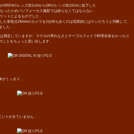
がGRD4のレンズ前1cmからGRのレンズ前10cmに低下した
多くなったためパンフォーカス撮影では絞らなくてはならない
リットによるものでした．
た単焦点28mmのカメラを2台持ち歩くのは現実的にはナシだろうと判断して、
ました．
は満足していますが、マクロの寄れなさとテーブルフォトで料理全体をかっちり
4のことをちょっと思い出します．
全体がくっきり．
ピントがきていません．