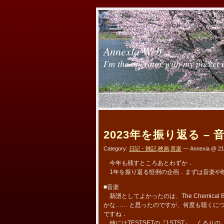
Annexia Web
I'm the operator with my pocket 
2023年を振り返る –
Category:
日記・雑記
,
映画
,
音楽
— Annexia @ 21
今年も残すところあとわずか．
1年を振り返る恒例の企画．まずは音楽や
■音楽
新譜としてよかったのは、The Chemical Bro
かな…… と思ったのですが、何度も聴くにつれてじ
ですね．
他にはTESTSETの『1STST』、くるりの