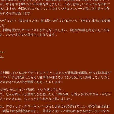
が、意志を引き継いでいる印象を受けました．くるりは新しいアルバムを出すご
ありますが、今回のアルバムについてはオリジナルメンバーで昔に立ち返って作
かれるものがあります．
宏が亡くなり、後を追うように坂本龍一が亡くなるという、Y.M.O.に多大なる影響
した．
、影響を受けたアーティストが亡くなってしまい、自分の年齢を考えてもこの先
と、いたたまれない気持ちにもなります．
ー』
話』
く利用しているユナイテッドシネマ としまえんが豊島園の閉園に伴って駐車場が
ーマパークが開演したらまた駐車場が使えるようになるかなと期待していたのに
どが行きづらいのが要因でもあったりします．
なのがいかにもインド映画、という感じでした．
なんか終わりが唐突だなと思ったら「Interval」と表示されて中休み（自分が
入ったときには、ちょっとやられたなと思いました．
は、デヴィッド・クローネンバーグらしさあふれる作品でした．彼の作品は観れ
（劇場上映も期間短めですし、見逃すと次にいつ観られるかもわからないですか