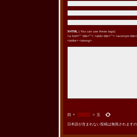
XHTML
( You can use these tags):
<a href="" title=""> <abbr title=""> <acronym tit
<strike> <strong> .
四
+
=
五
日本語が含まれない投稿は無視されますの