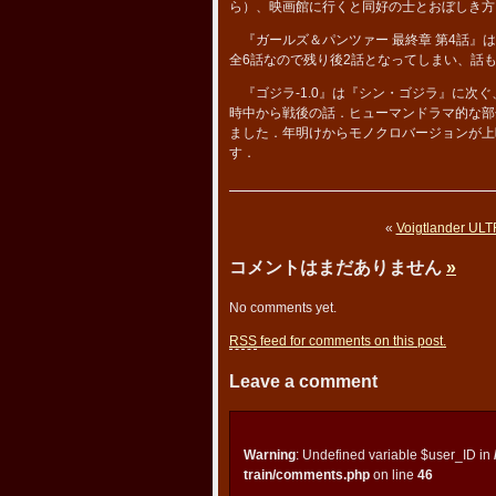
ら）、映画館に行くと同好の士とおぼしき方
『ガールズ＆パンツァー 最終章 第4話』
全6話なので残り後2話となってしまい、話
『ゴジラ-1.0』は『シン・ゴジラ』に次ぐ
時中から戦後の話．ヒューマンドラマ的な部
ました．年明けからモノクロバージョンが上
す．
«
Voigtlander UL
コメントはまだありません
»
No comments yet.
RSS
feed for comments on this post.
Leave a comment
Warning
: Undefined variable $user_ID in
train/comments.php
on line
46