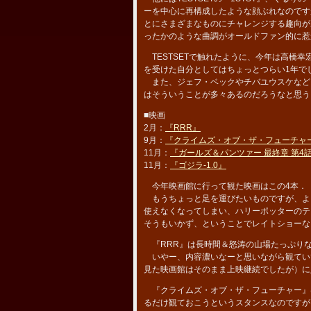
ーを中心に再構成したような顔ぶれなのです
とにさまざまなものにチャレンジする趣向が
ったかのような曲調がオールドファン的に惹
TESTSETで触れたように、今年は高橋幸
を受けた自分としてはちょっとつらい1年で
また、ジェフ・ベックやチバユウスケなど
はそういうことが多々あるのだろうなと思う
■映画
2月：
『RRR』
9月：
『クライムズ・オブ・ザ・フューチャ
11月：
『ガールズ＆パンツァー 最終章 第4
11月：
『ゴジラ-1.0』
今年映画館に行って観た映画はこの4本．
もうちょっと足を運びたいものですが、よ
使えなくなってしまい、ハリーポッターのテ
そうもいかず、ということでレイトショーな
『RRR』は長時間＆怒涛の山場たっぷり
いやー、内容濃いなーと思いながら観ていて、
見た映画館はそのまま上映継続でしたが）に
『クライムズ・オブ・ザ・フューチャー』
るだけ観ておこうというスタンスなのですが