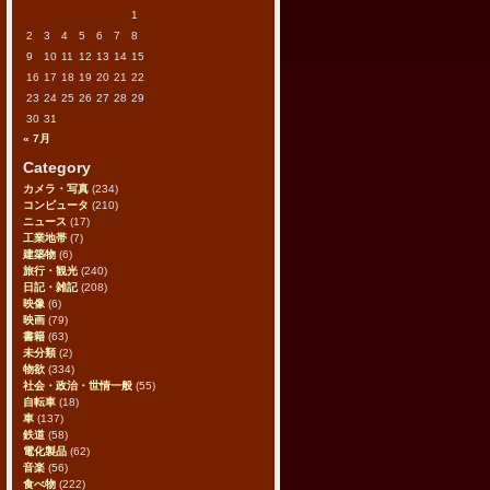
1
2
3
4
5
6
7
8
9
10
11
12
13
14
15
16
17
18
19
20
21
22
23
24
25
26
27
28
29
30
31
« 7月
Category
カメラ・写真
(234)
コンピュータ
(210)
ニュース
(17)
工業地帯
(7)
建築物
(6)
旅行・観光
(240)
日記・雑記
(208)
映像
(6)
映画
(79)
書籍
(63)
未分類
(2)
物欲
(334)
社会・政治・世情一般
(55)
自転車
(18)
車
(137)
鉄道
(58)
電化製品
(62)
音楽
(56)
食べ物
(222)