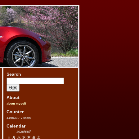
Search
検
索:
About
about myself
Counter
4466330
Visitors
Calendar
2026年8月
日
月
火
水
木
金
土