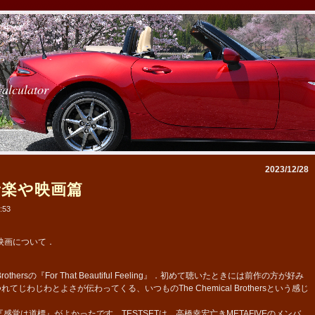
calculator
2023/12/28
 音楽や映画篇
:53
映画について．
thersの『For That Beautiful Feeling』．初めて聴いたときには前作の方が好み
わじわとよさが伝わってくる、いつものThe Chemical Brothersという感じ
『感覚は道標』がよかったです．TESTSETは、高橋幸宏亡きMETAFIVEのメンバ