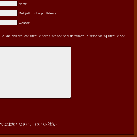
Name
Mail (will not be published)
Website
le=""> <b> <blockquote cite=""> <cite> <code> <del datetime=""> <em> <i> <q cite=""> <s>
でご注意ください。（スパム対策）