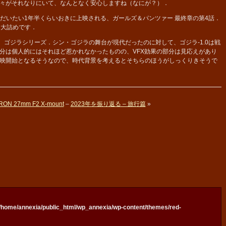
々がそれなりにいて、なんとなく安心しますね（なにが？）．
はだいたい1年半くらいおきに上映される、ガールズ＆パンツァー 最終章の第4話．
も大詰めです．
、ゴジラシリーズ．シン・ゴジラの舞台が現代だったのに対して、ゴジラ-1.0は戦
分は個人的にはそれほど惹かれなかったものの、VFX効果の部分は見応えがあり
映開始となるそうなので、時代背景を考えるとそちらのほうがしっくりきそうで
TRON 27mm F2 X-mount
–
2023年を振り返る – 旅行篇
»
/home/annexia/public_html/wp_annexia/wp-content/themes/red-