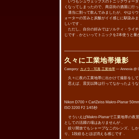
いつもシュウェップスのトニックウォータ
くなってしまったので、商店街の酒屋に行っ
適当に割って飲んでみましたが、やはりウ
ォーターの苦みと炭酸がイイ感じに馴染みます
しいです．
ただし、自分の好みではソルティ・ライチ50
じです．かといってトニックを2本使うと量
久々に工業地帯撮影
Category:
カメラ・写真
,
工業地帯
— Annexia @ 0
久々に夜の工業地帯に出かけて撮影をして
思えば、震災以降は行ってなかったような
Nikon D700 + CarlZeiss Makro-Planar 50m
ISO 3200 F2 1/45秒
そういえばMakro-Planarで工業地
としての活躍の場はありませんが．
絞り開放でもシャープなこのレンズ、しか
り、1段絞るとほぼ消える感じです．