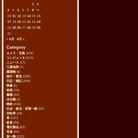
1
2
3
4
5
6
7
8
9
10
11
12
13
14
15
16
17
18
19
20
21
22
23
24
25
26
27
28
29
30
31
« 6月
8月 »
Category
カメラ・写真
(234)
コンピュータ
(210)
ニュース
(17)
工業地帯
(7)
建築物
(6)
旅行・観光
(240)
日記・雑記
(208)
映像
(6)
映画
(79)
書籍
(63)
未分類
(2)
物欲
(334)
社会・政治・世情一般
(55)
自転車
(18)
車
(137)
鉄道
(58)
電化製品
(62)
音楽
(56)
食べ物
(222)