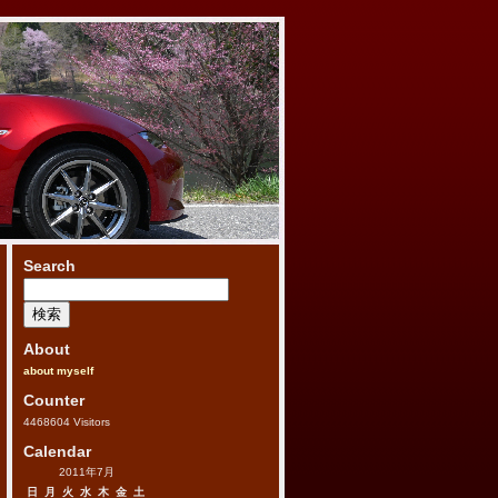
Search
検
索:
About
about myself
Counter
4468604
Visitors
Calendar
2011年7月
日
月
火
水
木
金
土