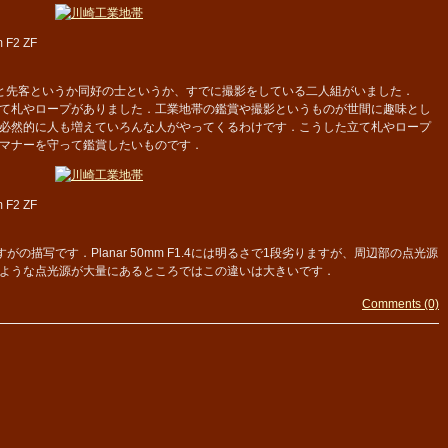
m F2 ZF
と先客というか同好の士というか、すでに撮影をしている二人組がいました．
て札やロープがありました．工業地帯の鑑賞や撮影というものが世間に趣味とし
必然的に人も増えていろんな人がやってくるわけです．こうした立て札やロープ
マナーを守って鑑賞したいものです．
m F2 ZF
2、さすがの描写です．Planar 50mm F1.4には明るさで1段劣りますが、周辺部の点光源
ような点光源が大量にあるところではこの違いは大きいです．
Comments (0)