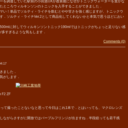
ーを調達していた駅前の小田急OXが改装後になぜかトニックウォーターを置かな
たところウィルキンソンのトニックを入手することができました．
マい！単品でソルティ・ライチを飲むとやや甘さを強く感じますが、トニックウ
．ソルティ・ライチVer.2として商品化してくれないかと本気で思うほどにおい
0mlに対してウィルキンソントニック190mlではトニックがちょっと足りない感
が多すぎるような気もします．
Comments (0)
4:17
きました．
気がします．
m F2 ZF
帯の夜景って撮ったことないなと思って今日はこれ1本で．とはいっても、マクロレンズ
しながらさすがに開放ではパープルフリンジが出ますね．半段絞っても若干残